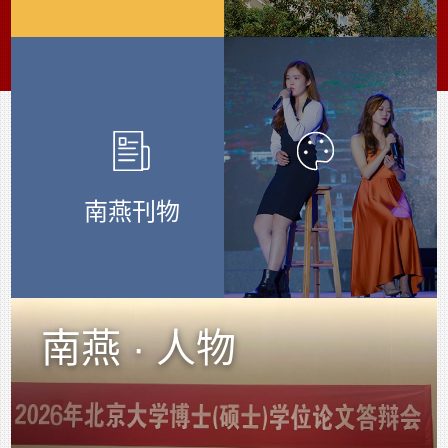
南燕刊物
南燕 · 人物