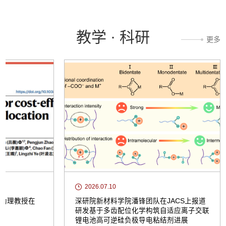
命历程，感悟古田会议精神和长征精神，凝聚奋进新征
程的强大精神力量。学员合影7月11日下午，开班式在福
建古田干部学院...
教学 · 科研
更多
2026.07.31
2026.07.30
新材料学院潘锋团队与合作者在《JACS》
北大深研院新
报道新型高安全长循环水系镁离子储能电池
富锂锰基正极
理