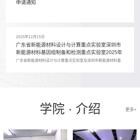
申请通知
Guangdong-Hong Kong-Macau Greater Bay Area. ...
2025年12月15日
广东省新能源材料设计与计算重点实验室深圳市
新能源材料基因组制备和检测重点实验室2025年
度开放课题申请指南
广东省新能源材料设计与计算重点实验室及深圳市新能源材料基
因组制备和检测重点实验室均于2017年获批建设。省、市重点实
验室的有机结合，构成了完整的材料基因组学研究新范式体系。
实验室依托北大基础科学与平台优势，通过学科交叉，应用AI技
术，形成高通量实验、计算和材料数据库融合的材料创新体系，
构建从原子/分子微观尺度以及跨尺度设计研发材料的新范式平
台，在锂离子电池、光伏太阳能、热电等领域设计、预测和高通
学院 · 介绍
量筛选...
更多+