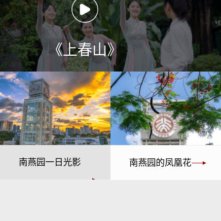
《上春山》
南燕园一日光影
南燕园的凤凰花
诗