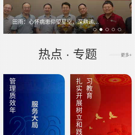
田雨：心怀病患仰望星空，深耕递送脚踏实地
热点 · 专题
更多+
管理质效年
扎
实
开
展
树
立
和
践
行
正
确
政
绩
观
学
习
教
育