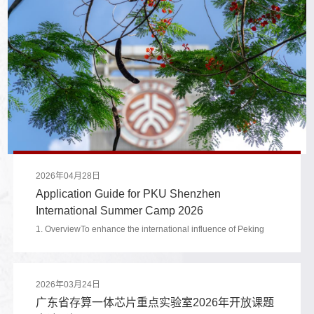
一个深度探索前沿学科、感知中国发展、体验岭南文化的独特平
台。二、项目详情（一）主题：2026年国际暑期探索营：探索未
来，智汇湾区（二）时间：2026年7月6日（周一）至7月10...
2026年04月28日
Application Guide for PKU Shenzhen
International Summer Camp 2026
1. OverviewTo enhance the international influence of Peking
University Shenzhen Graduate School (hereinafter referred to
as PKU Shenzhen), PKU Shenzhen will be hosting the
International Summer Camp that brings together its world-class
2026年03月24日
academic resources with the innovative spirit of Shenzhen, a
广东省存算一体芯片重点实验室2026年开放课题
world-renowned city in the Special Economic Zone and the