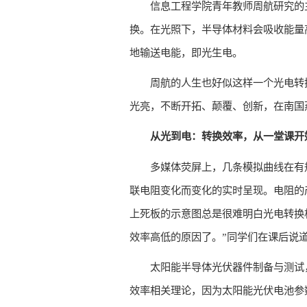
周航，中山大学物理学学士
员（导师：Prof.Arok
导电薄膜，柔性有机太阳能
信息工程学院青年教师
换。在光照下，半导体材料
地输送电能，即光生电。
周航的人生也好似这样
光亮，不断开拓、颠覆、创