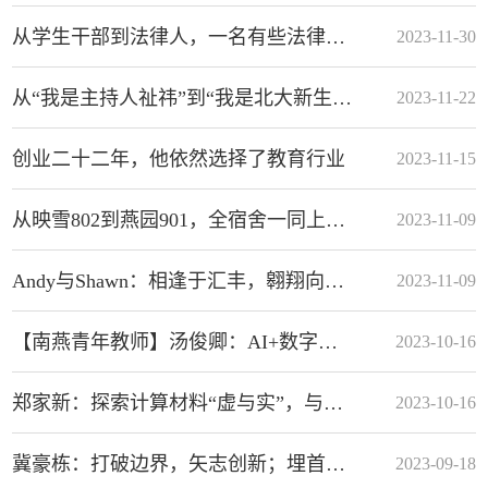
从学生干部到法律人，一名有些法律er的修炼手册
2023-11-30
从“我是主持人祉祎”到“我是北大新生祉祎”
2023-11-22
创业二十二年，他依然选择了教育行业
2023-11-15
从映雪802到燕园901，全宿舍一同上北大！
2023-11-09
Andy与Shawn：相逢于汇丰，翱翔向苍穹
2023-11-09
【南燕青年教师】汤俊卿：AI+数字化治理，做韧性城市的建设者
2023-10-16
郑家新：探索计算材料“虚与实”，与时代同频共振
2023-10-16
冀豪栋：打破边界，矢志创新；埋首科研，向阳而生
2023-09-18