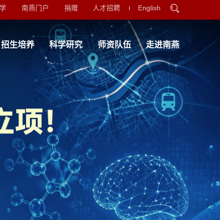
北京大学
南燕门户
捐赠
人才招聘
况
学院导航
招生培养
科学研究
师资